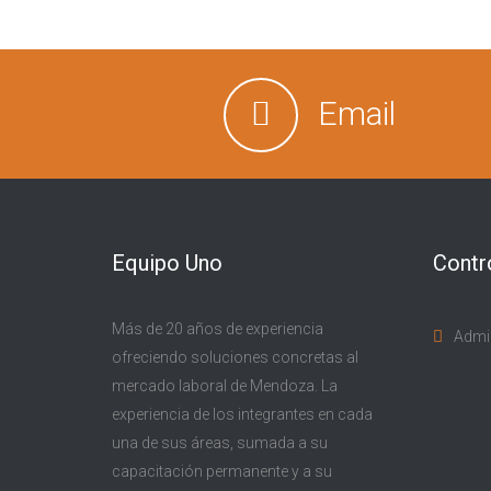
Email
Equipo Uno
Contr
Más de 20 años de experiencia
Admi
ofreciendo soluciones concretas al
mercado laboral de Mendoza. La
experiencia de los integrantes en cada
una de sus áreas, sumada a su
capacitación permanente y a su