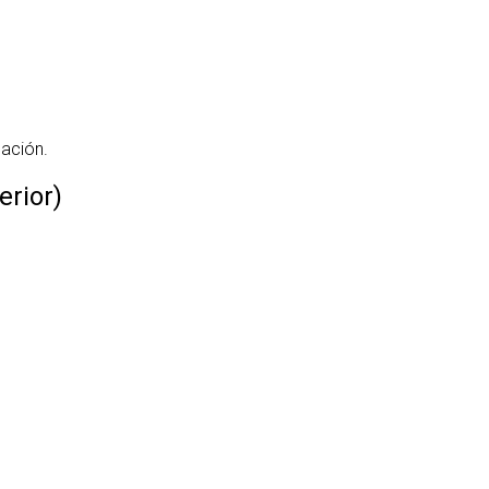
cación.
erior)