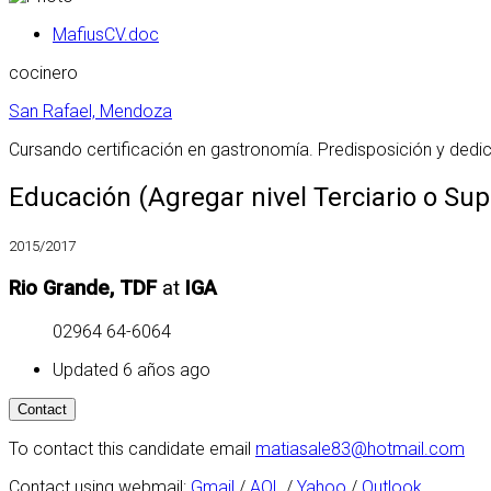
MafiusCV.doc
cocinero
San Rafael, Mendoza
Cursando certificación en gastronomía. Predisposición y dedi
Educación (Agregar nivel Terciario o Sup
2015/2017
Rio Grande, TDF
at
IGA
02964 64-6064
Updated 6 años ago
To contact this candidate email
matiasale83@hotmail.com
Contact using webmail:
Gmail
/
AOL
/
Yahoo
/
Outlook