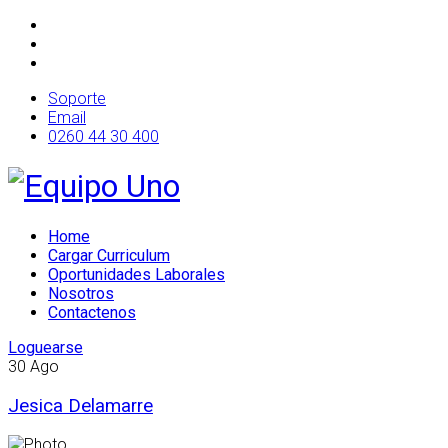
Soporte
Email
0260 44 30 400
Home
Cargar Curriculum
Oportunidades Laborales
Nosotros
Contactenos
Loguearse
30
Ago
Jesica Delamarre