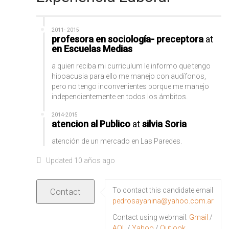
2011- 2015
profesora en sociología- preceptora
at
en Escuelas Medias
a quien reciba mi curriculum le informo que tengo
hipoacusia para ello me manejo con audífonos,
pero no tengo inconvenientes porque me manejo
independientemente en todos los ámbitos.
2014-2015
atencion al Publico
at
silvia Soria
atención de un mercado en Las Paredes.
Updated 10 años ago
To contact this candidate email
pedrosayanina@yahoo.com.ar
Contact using webmail:
Gmail
/
AOL
/
Yahoo
/
Outlook