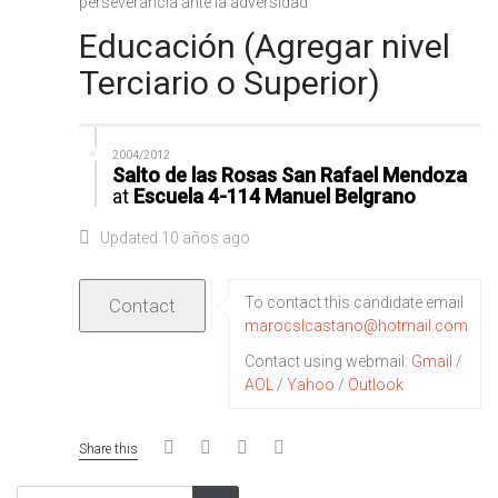
perseverancia ante la adversidad
Educación (Agregar nivel
Terciario o Superior)
2004/2012
Salto de las Rosas San Rafael Mendoza
at
Escuela 4-114 Manuel Belgrano
Updated 10 años ago
To contact this candidate email
marocslcastano@hotmail.com
Contact using webmail:
Gmail
/
AOL
/
Yahoo
/
Outlook
Share this