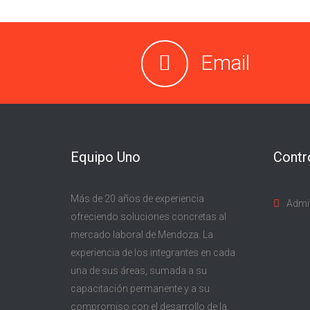
Email
Equipo Uno
Contr
Más de 20 años de experiencia
Admi
ofreciendo soluciones concretas al
mercado laboral de Mendoza. La
experiencia de los integrantes en cada
una de sus áreas, sumada a su
capacitación permanente y a su
compromiso con el desarrollo de la