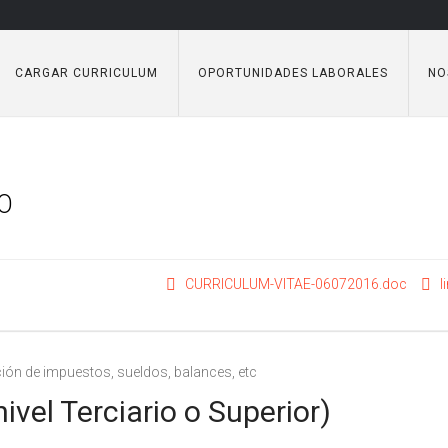
CARGAR CURRICULUM
OPORTUNIDADES LABORALES
NO
IO
CURRICULUM-VITAE-06072016.doc
l
ación de impuestos, sueldos, balances, etc
vel Terciario o Superior)