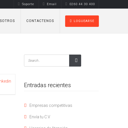
Soporte
Email
0260 44 30 400
SOTROS
CONTACTENOS
LOGUEARSE
inkedin
Entradas recientes
Empresas competitivas
Envía tu C.V