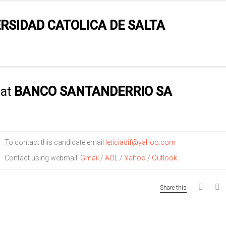
RSIDAD CATOLICA DE SALTA
at
BANCO SANTANDERRIO SA
To contact this candidate email
leticiadif@yahoo.com
Contact using webmail:
Gmail
/
AOL
/
Yahoo
/
Outlook
Share this