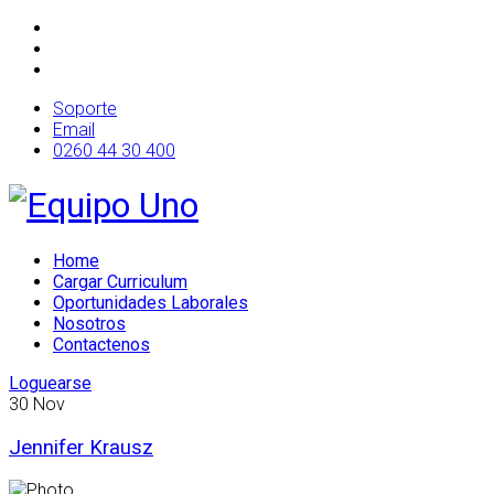
Soporte
Email
0260 44 30 400
Home
Cargar Curriculum
Oportunidades Laborales
Nosotros
Contactenos
Loguearse
30
Nov
Jennifer Krausz