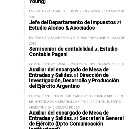
Young)
EMPECÉ A TRABAJAR EN JULIO DE 2010 Y RENUNCIÉ EN MAYO DE
2016
Jefe del Departamento de Impuestos
at
Estudio Alonso & Asociados
EMPECÉ A TRABAJAR EN MAYO DE 2009 Y RENUNCIÉ EN JULIO DE
2010
Semi senior de contabilidad
at
Estudio
Contable Pagani
COMENCÉ EN DICIEMBRE DE 2004 Y RENUNCIÉ EN MAYO DE 2009
Auxiliar del encargado de Mesa de
Entradas y Salidas.
at
Dirección de
Investigación, Desarrollo y Producción
del Ejército Argentino
COMENCÉ EN JUNIO DE 2001 Y ME TRANSFIRIERON A DIRECCIÓN
DE INVESTIGACIÓN, DESARROLLO Y PRODUCCIÓN DEL EJÉRCITO
ARGENTINO EN DICIEMBRE DE 2004
Auxiliar del encargado de Mesa de
Entradas y Salidas.
at
Secretaría General
de Ejército (Dpto Comunicación