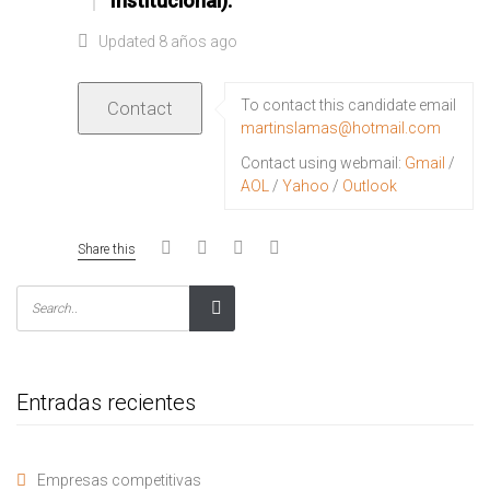
Institucional).
Updated 8 años ago
To contact this candidate email
martinslamas@hotmail.com
Contact using webmail:
Gmail
/
AOL
/
Yahoo
/
Outlook
Share this
Entradas recientes
Empresas competitivas