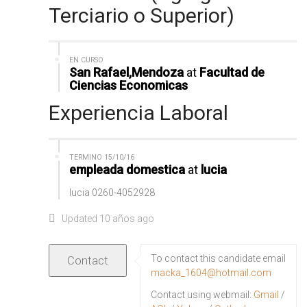
Terciario o Superior)
EN CURSO
San Rafael,Mendoza
at
Facultad de
Ciencias Economicas
Experiencia Laboral
TERMINO 15/10/16
empleada domestica
at
lucia
lucia 0260-4052928
Updated 10 años ago
To contact this candidate email
macka_1604@hotmail.com
Contact using webmail:
Gmail
/