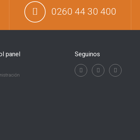
0260 44 30 400
ol panel
Seguinos
nistración