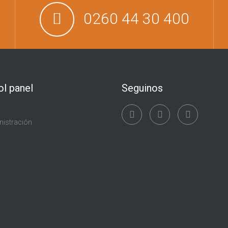
0260 44 30 400
ol panel
Seguinos
nistración